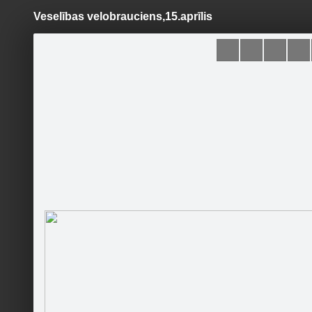
Veselības velobrauciens,15.aprīlis
Pāriet
uz
saturu
Šodien
Ziņas
Galerijas
S
Ogres novada Tūrisma
informācijas centrs