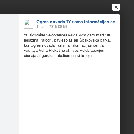
Ogres novada Tūrisma informācijas centrs
16. apr 2015 08:59
26 aktīvākie velobraucēji veica 9km garo maršrutu,
iepazina Pārogri, paviesojās arī Špakovska parkā,
kur Ogres novada Tūrisma informācijas centra
vadītāja Velta Riekstiņa aktīvos velobraucējus
cienāja ar gardiem āboliem un siltu tēju.
Ienākt
Reģistrēties
Vai ienāc ar
a
Draugi
Raksti
Vēstules
15.aprīlis