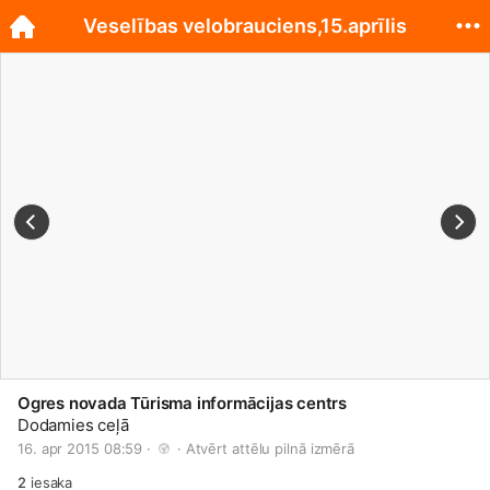
Veselības velobrauciens,15.aprīlis
Ogres novada Tūrisma informācijas centrs
Dodamies ceļā
16. apr 2015 08:59 · 
 · 
Atvērt attēlu pilnā izmērā
2
iesaka