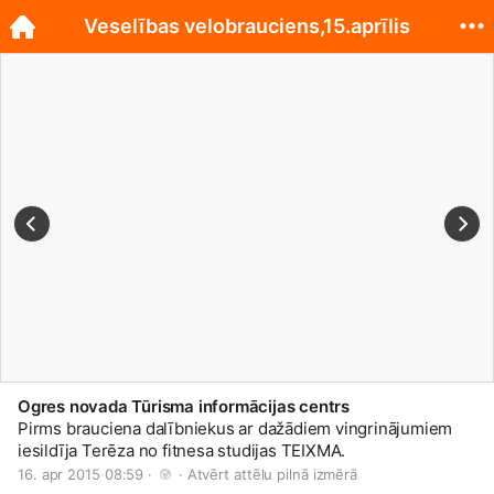
Veselības velobrauciens,15.aprīlis
Ogres novada Tūrisma informācijas centrs
Pirms brauciena dalībniekus ar dažādiem vingrinājumiem
iesildīja Terēza no fitnesa studijas TEIXMA.
16. apr 2015 08:59 · 
 · 
Atvērt attēlu pilnā izmērā