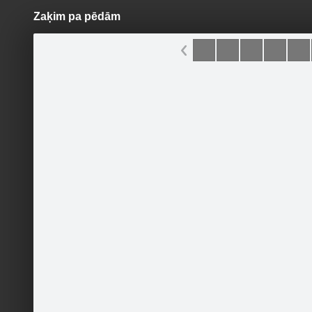
Zaķim pa pēdām
Pāriet
uz
saturu
Šodien
Ziņas
Galerijas
S
Ventspils bibliotēka
Oficiālā lapa
Lieldienu
rotaļās 
Sekot
Viens no
šablonus.
Sākumlapa
Jaunumi