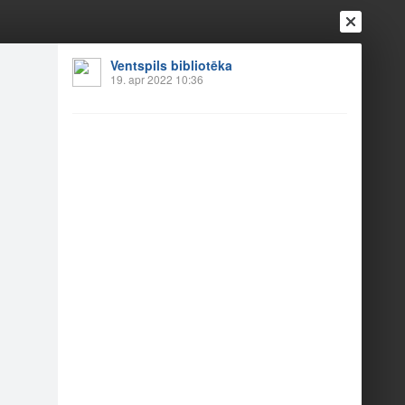
Ventspils bibliotēka
19. apr 2022 10:36
Ienākt
Reģistrēties
Vai ienāc ar
a
Draugi
Raksti
Vēstules
ām
ibliotēkas pasaku tēls Sīpoliņš ar bērniem gāja
ošā Lieldienu orientēšanās spēlē “Zaķim pa pēdām”.
u radošumu, izkrāsojot vai aplīmējot Lieldienu olu