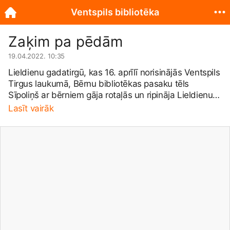
Ventspils bibliotēka
Zaķim pa pēdām
19.04.2022. 10:35
Lieldienu gadatirgū, kas 16. aprīlī norisinājās Ventspils
Tirgus laukumā, Bērnu bibliotēkas pasaku tēls
Sīpoliņš ar bērniem gāja rotaļās un ripināja Lieldienu
olas, kā arī aicināja komandas piedalīties aizraujošā
Lasīt vairāk
Lieldienu orientēšanās spēlē “Zaķim pa pēdām”. Viens
no kontrolpunktiem bija Bērnu bibliotēka, kur
komandas varēja izpaust savu radošumu, izkrāsojot
vai aplīmējot Lieldienu olu šablonus. Savukārt no
aktivitātēm piekusušie varēja atvilkt elpu, Bērnu
bibliotēkā noskatoties animācijas filmu &quot;Trusītis
Pēterītis&quot;.