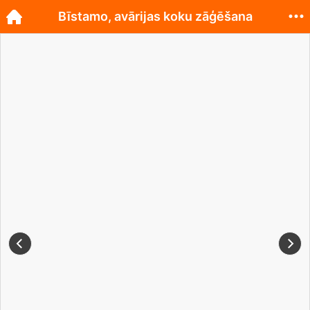
Bīstamo, avārijas koku zāģēšana