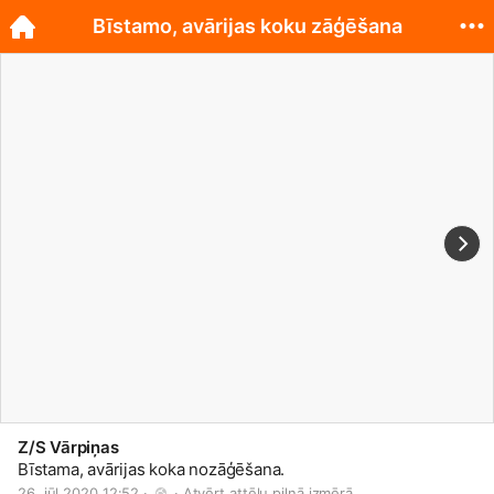
Bīstamo, avārijas koku zāģēšana
Z/S Vārpiņas
Bīstama, avārijas koka nozāģēšana.
26. jūl 2020 12:52 · 
 · 
Atvērt attēlu pilnā izmērā