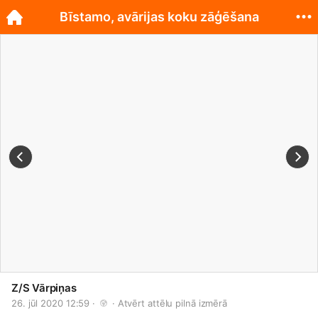
Bīstamo, avārijas koku zāģēšana
Z/S Vārpiņas
26. jūl 2020 12:59 · 
 · 
Atvērt attēlu pilnā izmērā