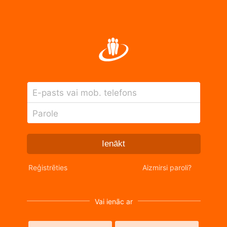
E-pasts vai mob. telefons
Parole
Ienākt
Reģistrēties
Aizmirsi paroli?
Vai ienāc ar