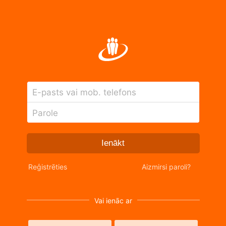
E-pasts vai mob. telefons
Parole
Ienākt
Reģistrēties
Aizmirsi paroli?
Vai ienāc ar