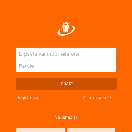
E-pasts vai mob. telefons
Parole
Ienākt
Reģistrēties
Aizmirsi paroli?
Vai ienāc ar