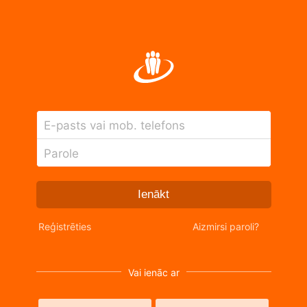
E-pasts vai mob. telefons
Parole
Ienākt
Reģistrēties
Aizmirsi paroli?
Vai ienāc ar