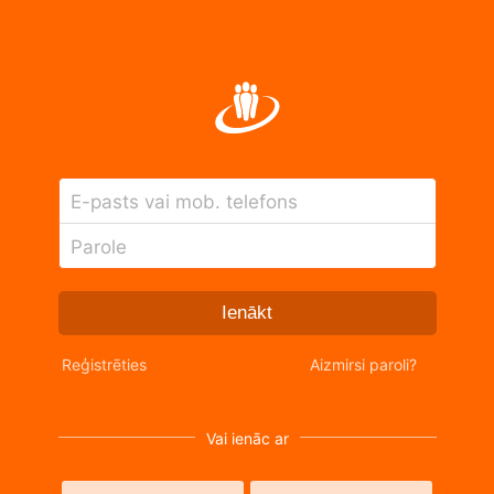
E-pasts vai mob. telefons
Parole
Ienākt
Reģistrēties
Aizmirsi paroli?
Vai ienāc ar