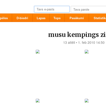
pēles
D-biedri
Lapas
Tops
Pasākumi
Statistik
musu kempings z
13 attēli • 1. feb 2010 14:50