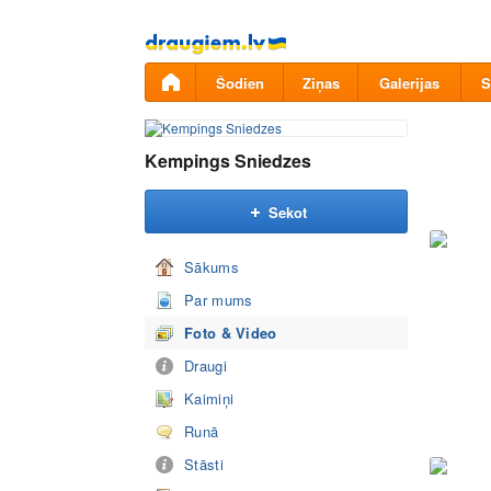
Pāriet
uz
saturu
Šodien
Ziņas
Galerijas
S
Kempings Sniedzes
Sekot
Sākums
Par mums
Foto & Video
Draugi
Kaimiņi
Runā
Stāsti