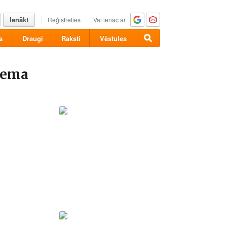
Ienākt
Reģistrēties
Vai ienāc ar
a
Draugi
Raksti
Vēstules
iema