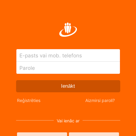
E-pasts vai mob. telefons
Parole
Ienākt
Reģistrēties
Aizmirsi paroli?
Vai ienāc ar