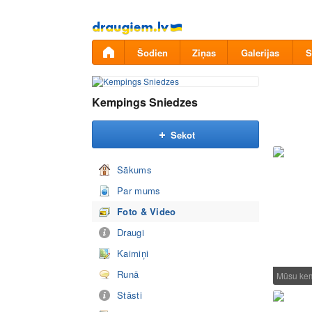
Pāriet
uz
saturu
Šodien
Ziņas
Galerijas
S
Kempings Sniedzes
Sekot
Sākums
Par mums
Foto & Video
Draugi
Kaimiņi
Runā
Mūsu kem
Stāsti