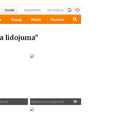
Ienākt
Reģistrēties
Vai ienāc ar
a
Draugi
Raksti
Vēstules
a lidojuma"
aukums
Mājiņas draudzīgā lokā
1