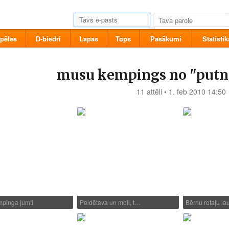
pēles
D-biedri
Lapas
Tops
Pasākumi
Statistik
musu kempings no "putn
11 attēli • 1. feb 2010 14:50
pinga jumti
Peldētava un moli, t…
Bērnu rotaļu l