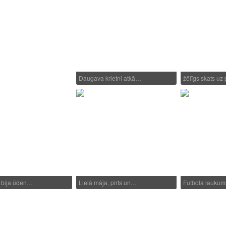
Daugava krietni atkā…
žēlīgs skats uz
r bija ūden…
Lielā māja, pirts un…
Futbola laukum