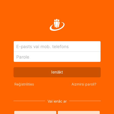
E-pasts vai mob. telefons
Parole
Ienākt
Reģistrēties
Aizmirsi paroli?
Vai ienāc ar