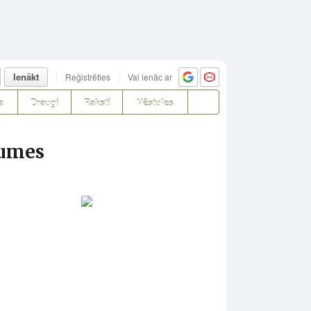
Ienākt
Reģistrēties
Vai ienāc ar
a
Draugi
Raksti
Vēstules
jumes