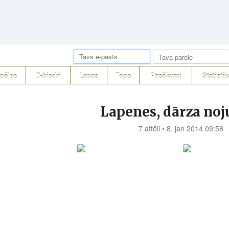
pēles
D-biedri
Lapas
Tops
Pasākumi
Statistik
Lapenes, dārza no
7 attēli • 8. jan 2014 09:58