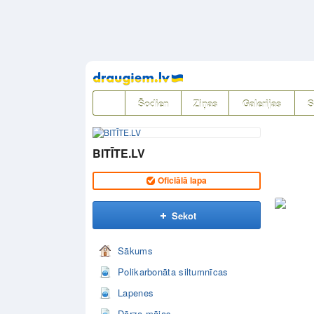
Pāriet
uz
saturu
Šodien
Ziņas
Galerijas
S
BITĪTE.LV
Oficiālā lapa
Sekot
Sākums
Polikarbonāta siltumnīcas
Lapenes
Dārza mājas