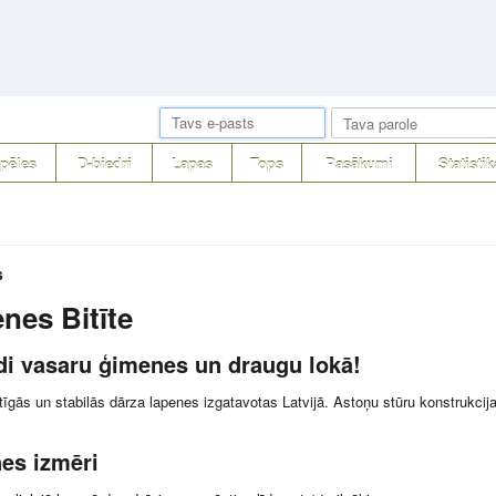
pēles
D-biedri
Lapas
Tops
Pasākumi
Statistik
s
nes Bitīte
di vasaru ģimenes un draugu lokā!
tīgās un stabilās dārza lapenes izgatavotas Latvijā. Astoņu stūru konstrukcij
es izmēri