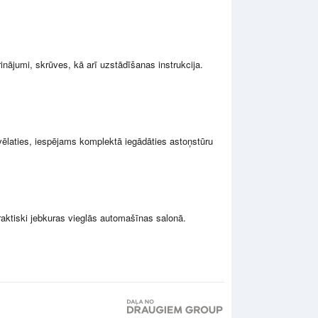
inājumi, skrūves, kā arī uzstādīšanas instrukcija.
 vēlaties, iespējams komplektā iegādāties astoņstūru
raktiski jebkuras vieglās automašīnas salonā.