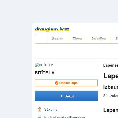
Pāriet
uz
saturu
Šodien
Ziņas
Galerijas
S
Lapene
BITĪTE.LV
Lape
Oficiālā lapa
Izbau
Šīs izska
Sekot
Lapen
Sākums
Polikarbonāta siltumnīcas