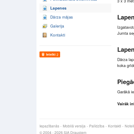
3 x 3 met
Lapenes
Lapen
Dārza mājas
Galerija
Izgatavot
Jumta se
Kontakti
Lapen
Ieteikt
2
Dārza lap
koka grīd
Piegā
Garākā ie
Vairāk i
Iepazīšanās
Mobilā versija
Palīdzība
Kontakti
Notei
© 2004 - 2026 SIA Draugiem