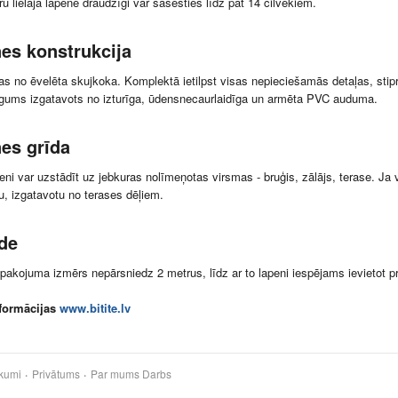
ru lielajā lapenē draudzīgi var sasēsties līdz pat 14 cilvēkiem.
es konstrukcija
as no ēvelēta skujkoka. Komplektā ietilpst visas nepieciešamās detaļas, stipr
gums izgatavots no izturīga, ūdensnecaurlaidīga un armēta PVC auduma.
es grīda
eni var uzstādīt uz jebkuras nolīmeņotas virsmas - bruģis, zālājs, terase. Ja
u, izgatavotu no terases dēļiem.
de
pakojuma izmērs nepārsniedz 2 metrus, līdz ar to lapeni iespējams ievietot p
nformācijas
www.bitite.lv
kumi
Privātums
Par mums
Darbs