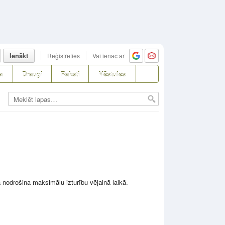
Ienākt
Reģistrēties
Vai ienāc ar
a
Draugi
Raksti
Vēstules
a nodrošina maksimālu izturību vējainā laikā.