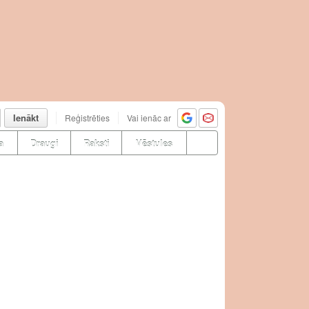
Ienākt
Reģistrēties
Vai ienāc ar
a
Draugi
Raksti
Vēstules