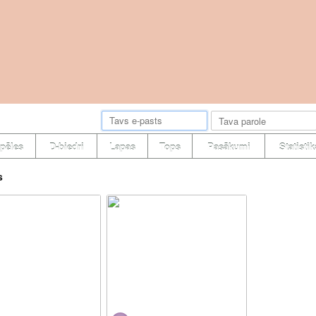
pēles
D-biedri
Lapas
Tops
Pasākumi
Statistik
s