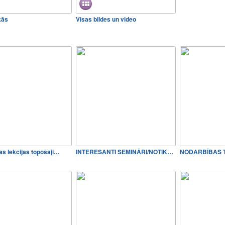
kās
Visas bildes un video
s lekcijas topošaji…
INTERESANTI SEMINĀRI/NOTIKU…