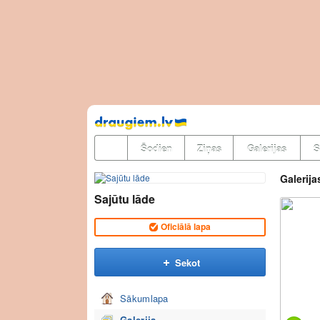
Pāriet
uz
saturu
Šodien
Ziņas
Galerijas
S
Galerija
Sajūtu lāde
Oficiālā lapa
Sekot
Sākumlapa
Galerija