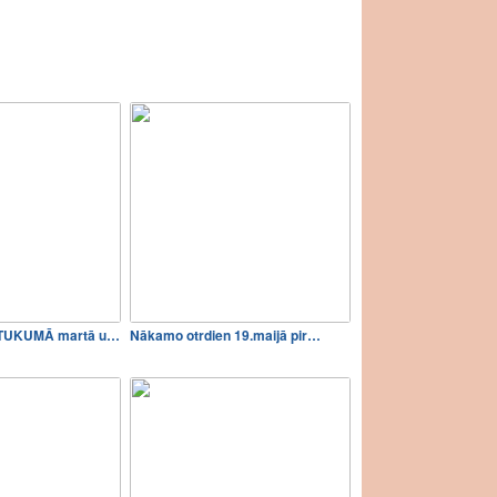
NODARBĪBAS TUKUMĀ martā un…
Nākamo otrdien 19.maijā pir…