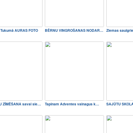
ā Tukumā AURAS FOTO
BĒRNU VINGROŠANAS NODARBĪBA…
Ziemas saulgri
MANDALU ZĪMĒŠANA savai siev…
Tapinam Adventes vainagus k…
SAJŪTU SKOLA