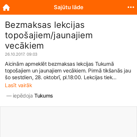
Sajūtu lāde
Bezmaksas lekcijas
topošajiem/jaunajiem
vecākiem
26.10.2017. 09:03
Aicinām apmeklēt bezmaksas lekcijas Tukumā
topošajiem un jaunajiem vecākiem. Pirmā tikšanās jau
šo sestdien, 28. oktobrī, pl.18:00. Lekcijas tiek
organizētas Tukuma novada pašvaldībai sadarbībā ar
Lasīt vairāk
ģimenes studiju SAJŪTU LĀDE Veselības projekta
 — 
iepēdoja 
Tukums
ietvaros. Projekts Nr.
9.2.4.2
./16/I/011 “Veselības
veicināšanas un slimību profilakses pakalpojumu
pieejamība Tukuma novadā, jo īpaši teritoriālās,
nabadzības un sociālās atstumtības riskam
pakļautajiem iedzīvotājiem, īstenojot vietēja mēroga
pasākumus”. Lekciju norises vieta: Tukums, Pasta iela