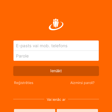
E-pasts vai mob. telefons
Parole
Ienākt
Reģistrēties
Aizmirsi paroli?
Vai ienāc ar