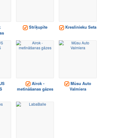
k
Strīķupīte
Kreslinieku Seta
ss
US
Airok -
Mūsu Auto
S
metināšanas gāzes
Valmiera