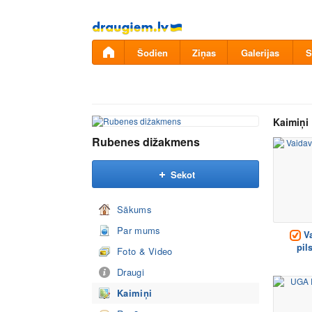
Pāriet
uz
saturu
Šodien
Ziņas
Galerijas
S
Kaimiņi
Rubenes dižakmens
Sekot
Sākums
Par mums
Va
pil
Foto & Video
Draugi
Kaimiņi