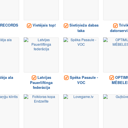
RECORDS
Vietējais top!
Sietiņieža dabas
Trivi
taka
datorservi
lēja ala
Latvijas
Spēka Pasaule -
OPTIM
Pauerliftinga
VOC
MĒBELE
federācija