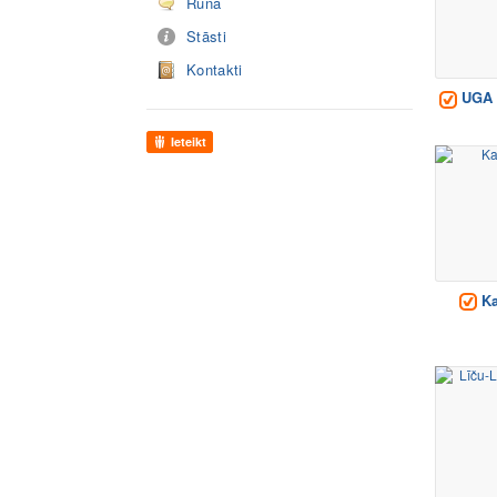
Runā
Stāsti
Kontakti
UGA 
Ieteikt
Ka