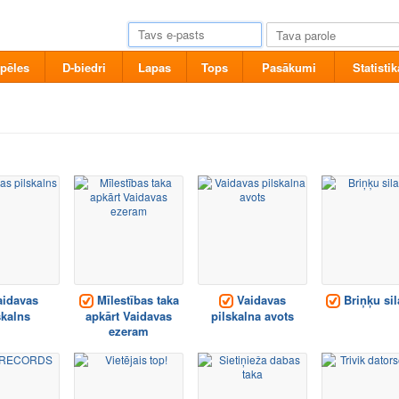
pēles
D-biedri
Lapas
Tops
Pasākumi
Statistik
idavas
Mīlestības taka
Vaidavas
Briņķu sil
skalns
apkārt Vaidavas
pilskalna avots
ezeram