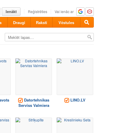
Ienākt
Reģistrēties
Vai ienāc ar
a
Draugi
Raksti
Vēstules
avots
Datortehnikas
LINO.LV
Serviss Valmiera