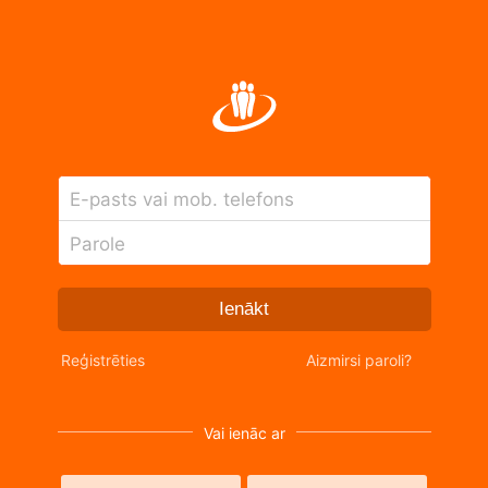
E-pasts vai mob. telefons
Parole
Ienākt
Reģistrēties
Aizmirsi paroli?
Vai ienāc ar