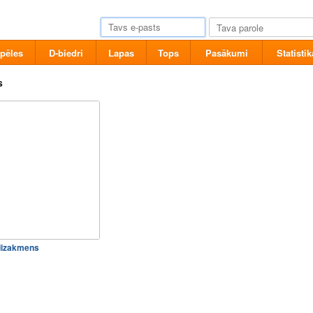
pēles
D-biedri
Lapas
Tops
Pasākumi
Statistik
s
dizakmens