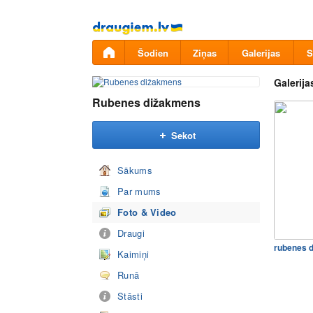
Pāriet
uz
saturu
Šodien
Ziņas
Galerijas
S
Galerija
Rubenes dižakmens
Sekot
Sākums
Par mums
Foto & Video
Draugi
rubenes 
Kaimiņi
Runā
Stāsti