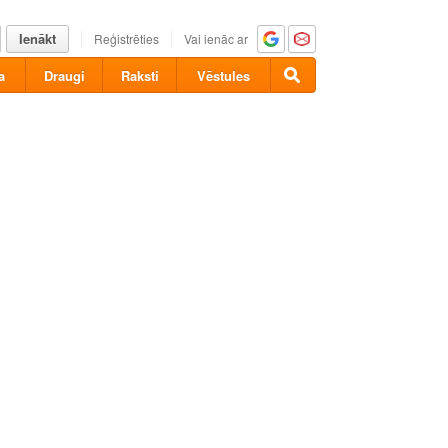
Ienākt
Reģistrēties
Vai ienāc ar
a
Draugi
Raksti
Vēstules