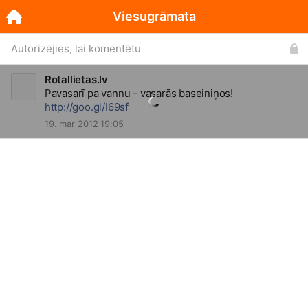
Viesugrāmata
Autorizējies, lai komentētu
Rotallietas.lv
Pavasarī pa vannu - vasarās baseiniņos!
http://goo.gl/I69sf
19. mar 2012 19:05