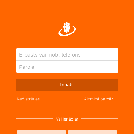
E-pasts vai mob. telefons
Parole
Ienākt
Reģistrēties
Aizmirsi paroli?
Vai ienāc ar