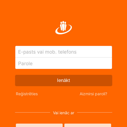
E-pasts vai mob. telefons
Parole
Ienākt
Reģistrēties
Aizmirsi paroli?
Vai ienāc ar