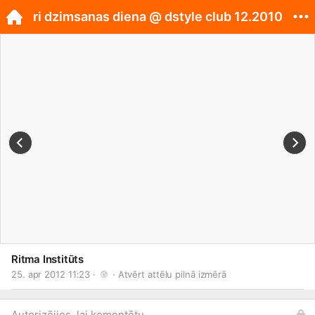
ri dzimsanas diena @ dstyle club 12.2010
Ritma Institūts
25. apr 2012 11:23 · 
 · 
Atvērt attēlu pilnā izmērā
Autorizējies, lai komentētu