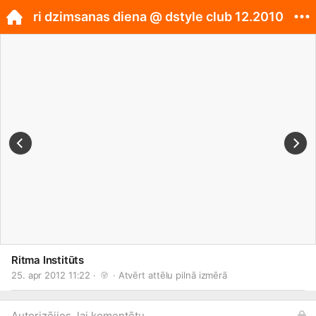
ri dzimsanas diena @ dstyle club 12.2010
Ritma Institūts
25. apr 2012 11:22 · 
 · 
Atvērt attēlu pilnā izmērā
Autorizējies, lai komentētu