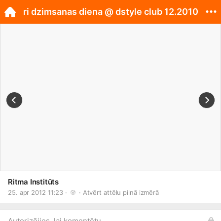
ri dzimsanas diena @ dstyle club 12.2010
Ritma Institūts
25. apr 2012 11:23 · 
 · 
Atvērt attēlu pilnā izmērā
Autorizējies, lai komentētu