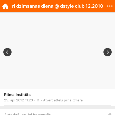
ri dzimsanas diena @ dstyle club 12.2010
Ritma Institūts
25. apr 2012 11:20 · 
 · 
Atvērt attēlu pilnā izmērā
Autorizējies, lai komentētu