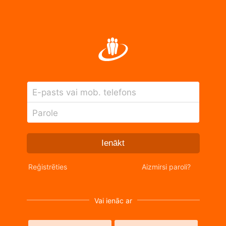
E-pasts vai mob. telefons
Parole
Ienākt
Reģistrēties
Aizmirsi paroli?
Vai ienāc ar