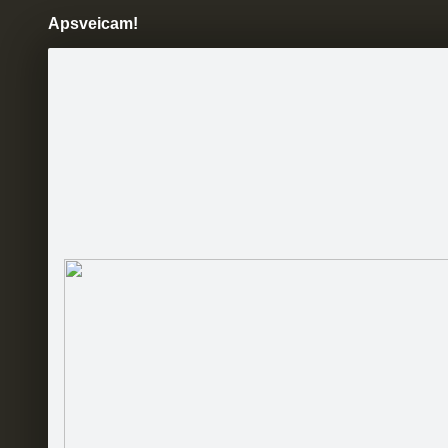
Apsveicam!
Pāriet
uz
saturu
Šodien
Ziņas
Galerijas
S
Rīgas Garīgais seminārs
Sekot
Sākumlapa
Bildes
RGS jaunumi
Viesu grāmata