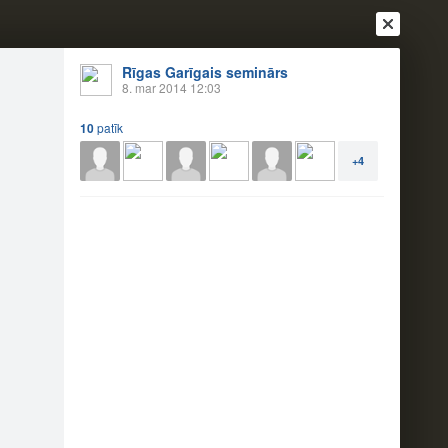
Rīgas Garīgais seminārs
8. mar 2014 12:03
10
patīk
Ienākt
Reģistrēties
Vai ienāc ar
+4
a
Draugi
Raksti
Vēstules