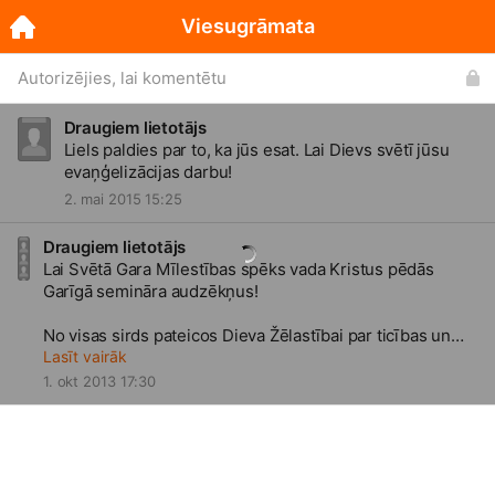
Viesugrāmata
Autorizējies, lai komentētu
Draugiem lietotājs
Liels paldies par to, ka jūs esat. Lai Dievs svētī jūsu
evaņģelizācijas darbu!
2. mai 2015 15:25
Draugiem lietotājs
Lai Svētā Gara Mīlestības spēks vada Kristus pēdās
Garīgā semināra audzēkņus!
No visas sirds pateicos Dieva Žēlastībai par ticības un
cerības dāvanām šī laikmeta Kristus Evaņģēlija
Lasīt vairāk
pestīšanas spēkam,lai ikviens kļūtu par Dieva bērnu un
1. okt 2013 17:30
iegūtu mūžīgo dzīvības spēku uzvarai pār mūžīgo nāvi.