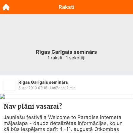
Raksti
Rīgas Garīgais seminārs
1
raksti ·
1
sekotāji
Rīgas Garīgais seminārs
5. apr 2013 09:15
· Lasīšanai
2
min
Nav plāni vasarai?
Jauniešu festivāla Welcome to Paradise interneta 
mājaslapa - daudz detalizētas informācijas, ko un 
kā būs iespējams darīt 4.-11. augustā Otkombas 