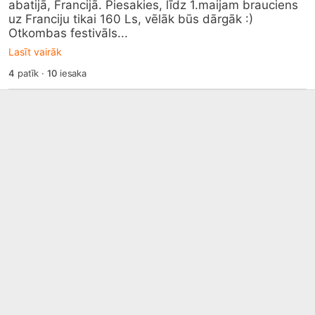
abatijā, Francijā. Piesakies, līdz 1.maijam brauciens 
uz Franciju tikai 160 Ls, vēlāk būs dārgāk :) 
Otkombas festivāls...
Lasīt vairāk
4
patīk
·
10
iesaka