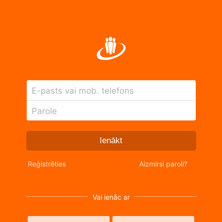
E-pasts vai mob. telefons
Parole
Ienākt
Reģistrēties
Aizmirsi paroli?
Vai ienāc ar