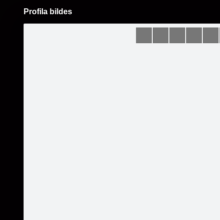
Profila bildes
Pāriet
uz
saturu
Šodien
Ziņas
Galerijas
S