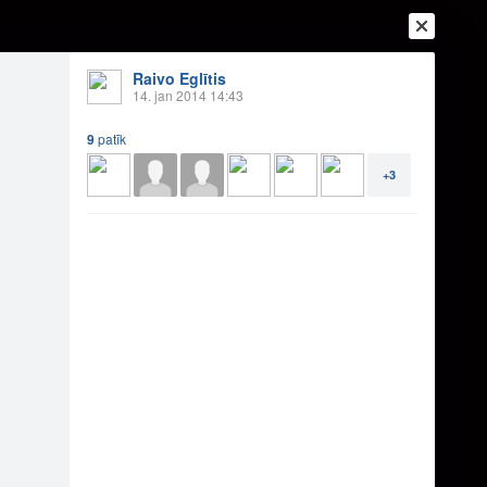
Raivo Eglītis
14. jan 2014 14:43
9
patīk
+3
Ienākt
Reģistrēties
Vai ienāc ar
a
Draugi
Raksti
Vēstules