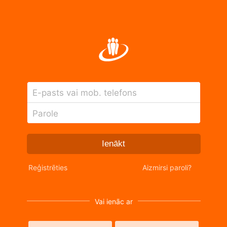
E-pasts vai mob. telefons
Parole
Ienākt
Reģistrēties
Aizmirsi paroli?
Vai ienāc ar