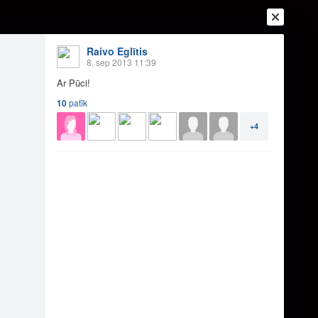
Raivo Eglītis
8. sep 2013 11:39
Ar Pūci!
10
patīk
+4
Ienākt
Reģistrēties
Vai ienāc ar
a
Draugi
Raksti
Vēstules