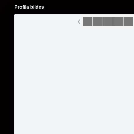
Profila bildes
Pāriet
uz
saturu
Šodien
Ziņas
Galerijas
S