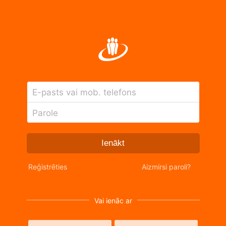
E-pasts vai mob. telefons
Parole
Ienākt
Reģistrēties
Aizmirsi paroli?
Vai ienāc ar