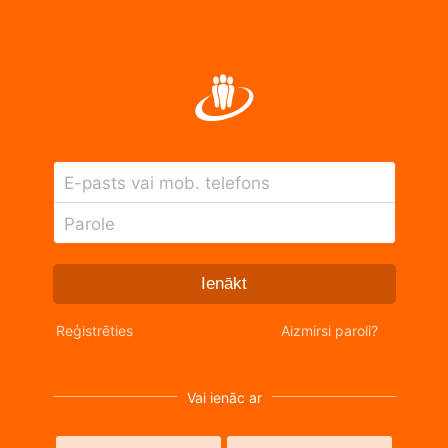
E-pasts vai mob. telefons
Parole
Ienākt
Reģistrēties
Aizmirsi paroli?
Vai ienāc ar