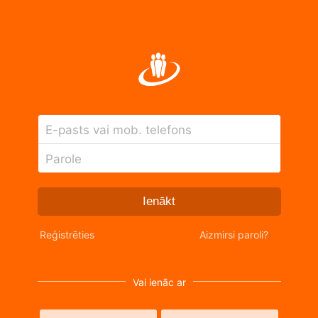
E-pasts vai mob. telefons
Parole
Ienākt
Reģistrēties
Aizmirsi paroli?
Vai ienāc ar