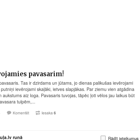
vojamies pavasarim!
pavasaris. Tas ir dzirdams un jūtams, jo dienas palikušas ievērojami
 putniņi ievērojami skaļāki, ietves slapjākas. Par ziemu vien atgādina
 aukstums aiz loga. Pavasaris tuvojas, tāpēc ļoti vēlos jau laikus būt
avasara tulpēm,...
4
Komentēt
Iesaka
6
uļa.lv runā
Rādīt ieteikumus