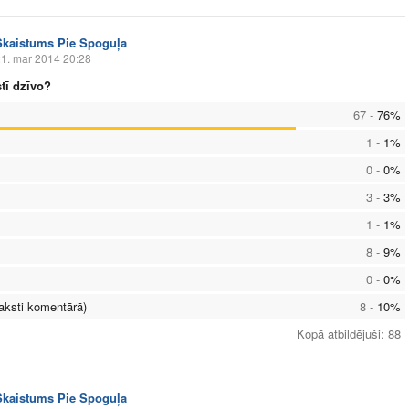
Skaistums Pie Spoguļa
1. mar 2014 20:28
tī dzīvo?
67
-
76
%
1
-
1
%
0
-
0
%
3
-
3
%
1
-
1
%
8
-
9
%
0
-
0
%
raksti komentārā)
8
-
10
%
Kopā atbildējuši
:
88
Skaistums Pie Spoguļa