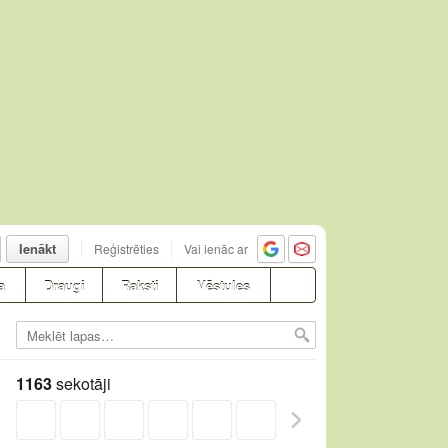
Ienākt
Reģistrēties
Vai ienāc ar
a
Draugi
Raksti
Vēstules
1163
sekotāji