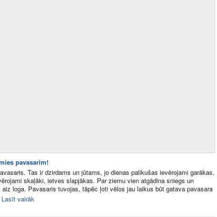
mies pavasarim!
avasaris. Tas ir dzirdams un jūtams, jo dienas palikušas ievērojami garākas,
evērojami skaļāki, ietves slapjākas. Par ziemu vien atgādina sniegs un
aiz loga. Pavasaris tuvojas, tāpēc ļoti vēlos jau laikus būt gatava pavasara
Lasīt vairāk