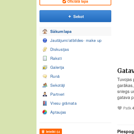
Oficiālā lapa
Sekot
Sākumlapa
Jautājumi/atbildes- make up
Diskusijas
Raksti
Galerija
Gata
Runā
Tuvojas 
Sekotāji
garākas,
sniegs un
Partneri
gatava p
Viesu grāmata
Patīk
Aptaujas
Piespog
Ieteikt
64