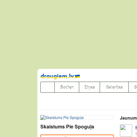
Pāriet
uz
saturu
Šodien
Ziņas
Galerijas
S
Jaunum
Skaistums Pie Spoguļa
1