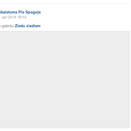
Skaistums Pie Spoguļa
. apr 2014 18:14
 galeriju
Ziedu ziediem