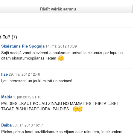
Rādīt vairāk sarunu
ā Tu?
(7)
Skaistums Pie Spoguļa
14. mai 2012 10:39
Šajā sadaļā varat pievienot atsauksmes un/vai ieteikumus par lapu un
citām skaistumkopšanas lietām
Ilze
29. mai 2012 12:46
Ļoti interesanti un jauki raksti un atziņas!
Malda
1. jūn 2012 21:10
PALDIES ..KAUT KO JAU ZINAJU NO MAMMITES TEIKTA ...BET
TAGAD BISHU PARGUDRA..PALDIES ..
Baiba
30. jan 2013 16:17
Pteiss prieks lasot pozitiivismu,kas vijaas caur rakstiem, ieteikumiem,