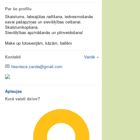
Par šo profilu
Skaistums, labsajūtas radīšana, iedvesmošanās
savai pašapziņas un sievišķības celšanai.
Skaistumkopšana.
Sievišķības apzināšanās un pilnveidošana!
Make up fotosesijām, kāzām, ballēm
Kontakti
Vairāk »
tiesniece.zanda@gmail.com
Aptaujas
Kurā valstī dzīvo?