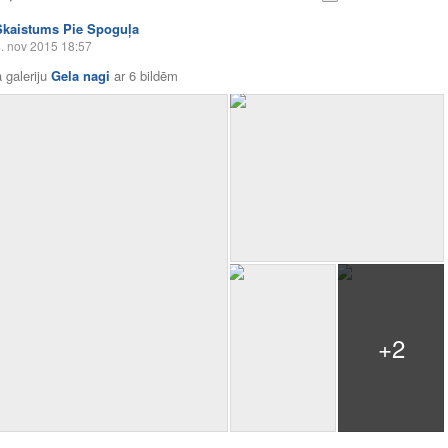
Skaistums Pie Spoguļa
. nov 2015 18:57
 galeriju
Gela nagi
ar
6 bildēm
+2