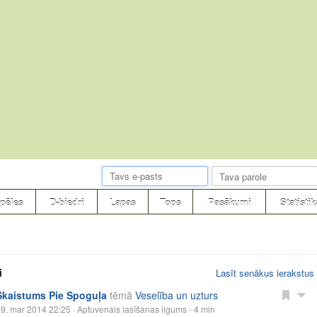
pēles
D-biedri
Lapas
Tops
Pasākumi
Statistik
i
Lasīt senākus ierakstus
Skaistums Pie Spoguļa
tēmā
Veselība un uzturs
9. mar 2014 22:25
· Aptuvenais lasīšanas ilgums - 4 min