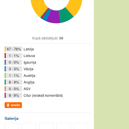
Kopā atbildējuši:
88
67 - 76%
Latvija
1 - 1%
Lietuva
0 - 0%
Igaunija
3 - 3%
Vācija
1 - 1%
Austrija
8 - 9%
Anglija
0 - 0%
ASV
8 - 9%
Citur (ieraksti komentārā)
Ieteikt
Galerija