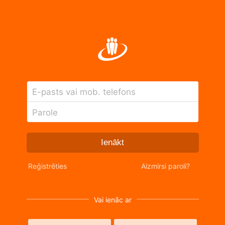
E-pasts vai mob. telefons
Parole
Ienākt
Reģistrēties
Aizmirsi paroli?
Vai ienāc ar