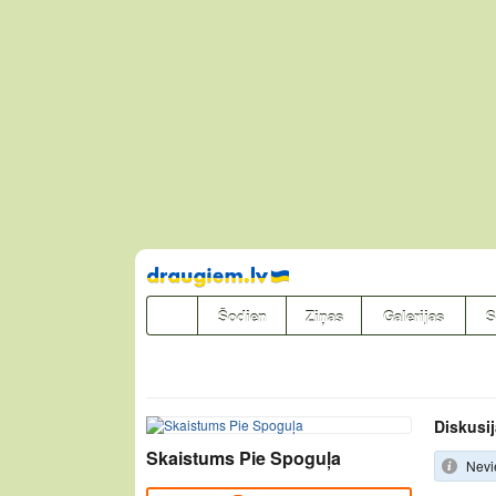
Pāriet
uz
saturu
Šodien
Ziņas
Galerijas
S
Diskusij
Skaistums Pie Spoguļa
Nevi