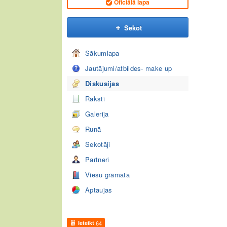
Oficiālā lapa
Sekot
Sākumlapa
Jautājumi/atbildes- make up
Diskusijas
Raksti
Galerija
Runā
Sekotāji
Partneri
Viesu grāmata
Aptaujas
Ieteikt
64