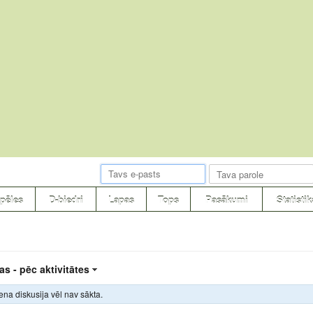
pēles
D-biedri
Lapas
Tops
Pasākumi
Statistik
as -
pēc aktivitātes
ena diskusija vēl nav sākta.