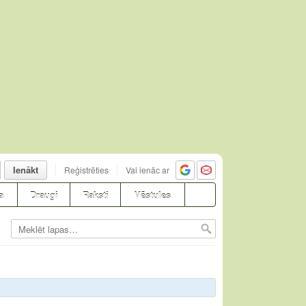
Ienākt
Reģistrēties
Vai ienāc ar
a
Draugi
Raksti
Vēstules