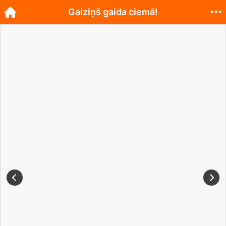
Gaiziņš gaida ciemā!