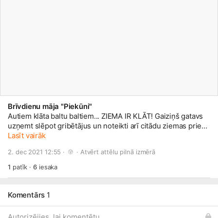
Brīvdienu māja "Piekūni"
Autiem klāta baltu baltiem... ZIEMA IR KLĀT! Gaiziņš gatavs
uzņemt slēpot gribētājus un noteikti arī citādu ziemas prieku
cienītājus. Te
Lasīt vairāk
www.visitmadona.lv/lv/marsruti
arī labi ejams
maršruts kājāmgājējiem!
2. dec 2021 12:55 · 
 · 
Atvērt attēlu pilnā izmērā
1
patīk
·
6
iesaka
Komentārs
1
Autorizējies, lai komentētu