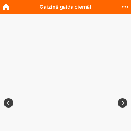
Gaiziņš gaida ciemā!