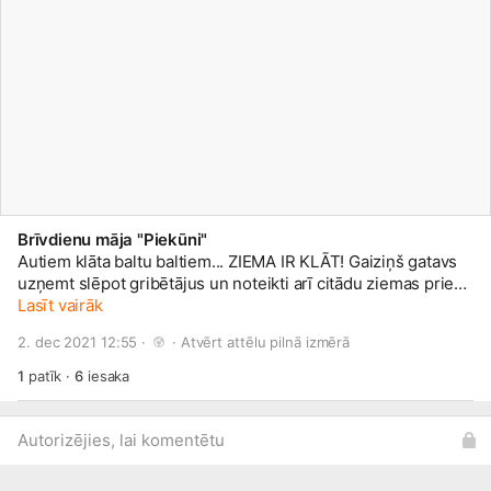
Brīvdienu māja "Piekūni"
Autiem klāta baltu baltiem... ZIEMA IR KLĀT! Gaiziņš gatavs
uzņemt slēpot gribētājus un noteikti arī citādu ziemas prieku
cienītājus. Te
Lasīt vairāk
www.visitmadona.lv/lv/marsruti
arī labi ejams
maršruts kājāmgājējiem!
2. dec 2021 12:55 · 
 · 
Atvērt attēlu pilnā izmērā
1
patīk
·
6
iesaka
Autorizējies, lai komentētu