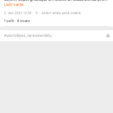
cienītājus. Te
Lasīt vairāk
www.visitmadona.lv/lv/marsruti
arī labi ejams
maršruts kājāmgājējiem!
2. dec 2021 12:55 · 
 · 
Atvērt attēlu pilnā izmērā
1
patīk
·
6
iesaka
Autorizējies, lai komentētu