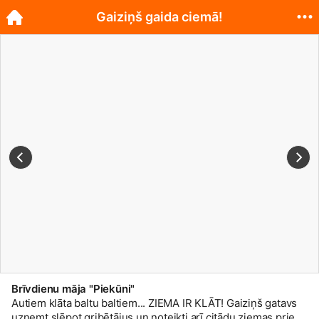
Gaiziņš gaida ciemā!
Brīvdienu māja "Piekūni"
Autiem klāta baltu baltiem... ZIEMA IR KLĀT! Gaiziņš gatavs
uzņemt slēpot gribētājus un noteikti arī citādu ziemas prieku