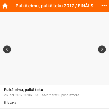
Pulkā eimu, pulkā teku 2017 / FINĀLS
Pulkā eimu, pulkā teku
26. apr 2017 20:06 · 
 · 
Atvērt attēlu pilnā izmērā
8
iesaka